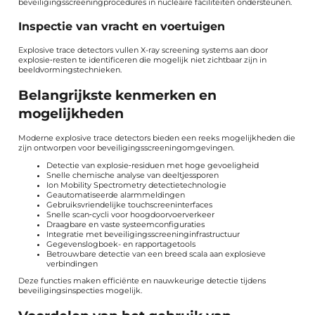
beveiligingsscreeningprocedures in nucleaire faciliteiten ondersteunen.
Inspectie van vracht en voertuigen
Explosive trace detectors vullen X-ray screening systems aan door
explosie‑resten te identificeren die mogelijk niet zichtbaar zijn in
beeldvormingstechnieken.
Belangrijkste kenmerken en
mogelijkheden
Moderne explosive trace detectors bieden een reeks mogelijkheden die
zijn ontworpen voor beveiligingsscreeningomgevingen.
Detectie van explosie‑residuen met hoge gevoeligheid
Snelle chemische analyse van deeltjessporen
Ion Mobility Spectrometry detectietechnologie
Geautomatiseerde alarmmeldingen
Gebruiksvriendelijke touchscreeninterfaces
Snelle scan‑cycli voor hoogdoorvoerverkeer
Draagbare en vaste systeemconfiguraties
Integratie met beveiligingsscreeninginfrastructuur
Gegevenslogboek- en rapportagetools
Betrouwbare detectie van een breed scala aan explosieve
verbindingen
Deze functies maken efficiënte en nauwkeurige detectie tijdens
beveiligingsinspecties mogelijk.