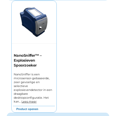
NanoSniffer™ –
Explosieven
Spoorzoeker
NanoSniffer is een
microsensor-gebaseerde,
zeer gevoelige en
selectieve
explosievendetector in een
draagbare
desktopconfiguratie. Het
kan…
Lees meer
Product openen