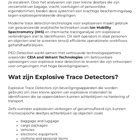
ze escaleren. Door het analyseren van zeer kleine deeltjes die zijn
verzameld van bagage, vracht, voertuigen of persoonlijke
eigendommen, bieden deze systemen een krachtige beschermingslaag
tegen explosiegerelateerde dreigingen.
Moderne trace detection‑technologie voor explosieven maakt gebruik
van geavanceerde analytische technieken zoals
Ion Mobility
Spectrometry (IMS)
en chemische tracinganalyse om explosieve
verbindingen snel te identificeren. Dit stelt operators in staat personen
en objecten snel te screenen terwijl efficiënte operationele workflows
gehandhaafd blijven.
PEO Detection werkt samen met vertrouwde technologiepartners
waaronder
CEIA and Vehant Technologies
om betrouwbare
oplossingen voor explosive trace detection te leveren die zijn ontworpen
voor omgevingen met hoge beveiligingseisen.
Wat zijn Explosive Trace Detectors?
Explosive Trace Detectors zijn beveiligingsapparaten die worden
gebruikt om zeer kleine sporen van explosieve materialen te
identificeren die op oppervlakken kunnen achterblijven na hantering of
transport.
Zelfs wanneer explosieven verborgen of gecamoufleerd zijn, kunnen
microscopische deeltjes achterblijven op objecten zoals:
baggage and luggage
cargo packages
vehicles
electronic equipment
clothing and personal items