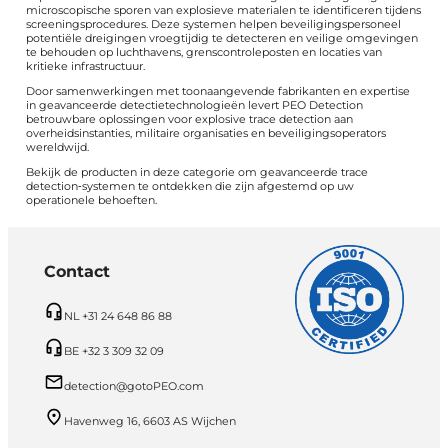
microscopische sporen van explosieve materialen te identificeren tijdens
screeningsprocedures. Deze systemen helpen beveiligingspersoneel
potentiële dreigingen vroegtijdig te detecteren en veilige omgevingen
te behouden op luchthavens, grenscontroleposten en locaties van
kritieke infrastructuur.
Door samenwerkingen met toonaangevende fabrikanten en expertise
in geavanceerde detectietechnologieën levert PEO Detection
betrouwbare oplossingen voor explosive trace detection aan
overheidsinstanties, militaire organisaties en beveiligingsoperators
wereldwijd.
Bekijk de producten in deze categorie om geavanceerde trace
detection‑systemen te ontdekken die zijn afgestemd op uw
operationele behoeften.
Contact
NL +31 24 648 86 88
BE +32 3 309 32 09
detection@gotoPEO.com
Havenweg 16, 6603 AS Wijchen