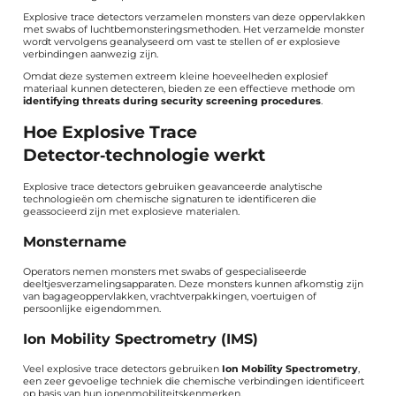
Explosive trace detectors verzamelen monsters van deze oppervlakken
met swabs of luchtbemonsteringsmethoden. Het verzamelde monster
wordt vervolgens geanalyseerd om vast te stellen of er explosieve
verbindingen aanwezig zijn.
Omdat deze systemen extreem kleine hoeveelheden explosief
materiaal kunnen detecteren, bieden ze een effectieve methode om
identifying threats during security screening procedures
.
Hoe Explosive Trace
Detector‑technologie werkt
Explosive trace detectors gebruiken geavanceerde analytische
technologieën om chemische signaturen te identificeren die
geassocieerd zijn met explosieve materialen.
Monstername
Operators nemen monsters met swabs of gespecialiseerde
deeltjesverzamelingsapparaten. Deze monsters kunnen afkomstig zijn
van bagageoppervlakken, vrachtverpakkingen, voertuigen of
persoonlijke eigendommen.
Ion Mobility Spectrometry (IMS)
Veel explosive trace detectors gebruiken
Ion Mobility Spectrometry
,
een zeer gevoelige techniek die chemische verbindingen identificeert
op basis van hun ionenmobiliteitskenmerken.