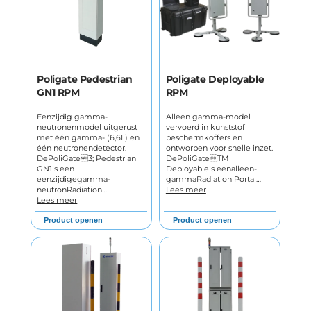
Poligate Pedestrian
Poligate Deployable
GN1 RPM
RPM
Eenzijdig gamma-
Alleen gamma-model
neutronenmodel uitgerust
vervoerd in kunststof
met één gamma- (6,6L) en
beschermkoffers en
één neutronendetector.
ontworpen voor snelle inzet.
DePoliGate3; Pedestrian
DePoliGateTM
GN1is een
Deployableis eenalleen-
eenzijdigegamma-
gammaRadiation Portal…
neutronRadiation…
Lees meer
Lees meer
Product openen
Product openen