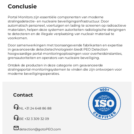
Conclusie
Portal Monitors zijn essentiële componenten van moderne
stralingsdetectie- en nucleaire beveiligingsinfrastructuur. Door
automatisch personeel, voertuigen en lading te screenen op radioactieve
materialen, helpen deze systemen autoriteiten radiologische dreigingen
te detecteren en de illegale verplaatsing van nucleair materiaal te
voorkomen.
Door samenwerkingen met toonaangevende fabrikanten en expertise
in geavanceerde detectietechnologieën biedt PEO Detection
hoogwaardige portal-monitoringoplossingen voor overheidsinstanties,
grensautoriteiten en operators van nucleaire beveiliging.
Ontdek de producten in deze categorie om geavanceerde
stralingsportal-monitoringsystemen te vinden die zijn ontworpen voor
moderne beveiligingsoperaties.
Contact
NL +31 24 648 86 88
BE +32 3 309 32 09
detection@gotoPEO.com