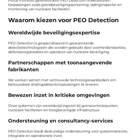
Portal monitors geleverd door PEO Detection ondersteunen
toepassingen zoals grensbeveiligingsscreening, ladinginspectie en
monitoring van nucleaire faciliteiten.
Waarom kiezen voor PEO Detection
Wereldwijde beveiligingsexpertise
PEO Detection is gespecialiseerd in geavanceerde
detectietechnologieën die worden gebruikt door overheidsinstanties,
defensieorganisaties en operators van nucleaire beveiliging.
Partnerschappen met toonaangevende
fabrikanten
We werken samen met vertrouwde technologieaanbieders om
betrouwbare stralingsdetectoroplossingen te leveren.
Bewezen inzet in kritieke omgevingen
Onze systemen zijn wereldwijd ingezet bij grenscontrolepunten,
nucleaire faciliteiten en hoogbeveiligde infrastructuur.
Ondersteuning en consultancy-services
PEO Detection biedt deskundige ondersteuning voor systeemselectie,
integratie en operationele inzet.