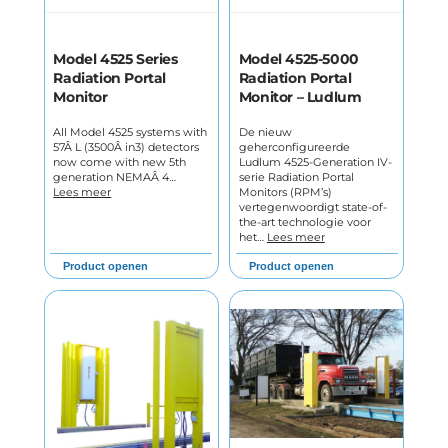
Model 4525 Series
Model 4525-5000
Radiation Portal
Radiation Portal
Monitor
Monitor – Ludlum
All Model 4525 systems with
De nieuw
57Â L (3500Â in3) detectors
geherconfigureerde
now come with new 5th
Ludlum 4525-Generation IV-
generation NEMAÂ 4…
serie Radiation Portal
Lees meer
Monitors (RPM’s)
vertegenwoordigt state-of-
the-art technologie voor
het…
Lees meer
Product openen
Product openen