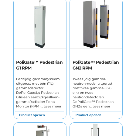
PoliGate™ Pedestrian
PoliGate™ Pedestrian
G1 RPM
GN2 RPM
Eenzijdig gammasysteem
Tweezijdig gamma-
uitgerust met één (11L)
neutronmodel uitgerust
gammadetector.
met twee gamma- (6,6L
DePoliGateâ„¢ Pedestrian
elk) en twee
G1is een eenzijdigealleen-
neutrondetectoren.
gammaRadiation Portal
DePoliGate™ Pedestrian
Monitor (RPM)…
Lees meer
GN2is een…
Lees meer
Product openen
Product openen