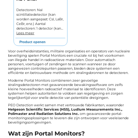
Detectoren: NaI
scintillatiedetector (kan
worden aangepast: CsI, LaBr,
CeBr, enz.) Aantal
detectoren: 1 detector (kan…
Lees meer
Product openen
Voor overheidsinstanties, militaire organisaties en operators van nucleaire
beveiliging spelen Portal Monitors een cruciale rol bij het voorkomen
van illegale handel in radioactieve materialen. Door automatisch
personen, voertuigen of zendingen te scannen wanneer ze door
aangewezen controlepunten passeren, bieden deze systemen een
efficiënte en betrouwbare methode om stralingsbronnen te detecteren.
Moderne Portal Monitors combineren zeer gevoelige
stralingsdetectoren met geavanceerde bewakingssoftware om zelfs
kleine hoeveelheden radioactief materiaal te identificeren. Deze
systemen helpen autoriteiten te voldoen aan regelgeving en zorgen
tegelijkertijd voor snelle detectie van potentiële dreigingen.
PEO Detection werkt samen met vertrouwde fabrikanten, waaronder
Helgeson Scientific Services (HSS), Ludlum Measurements Inc.,
Polimaster and Radiation Solutions Inc.
om geavanceerde portal-
monitoringsoplossingen te leveren die zijn ontworpen voor veeleisende
beveiligingsomgevingen.
Wat zijn Portal Monitors?