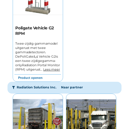
Poligate Vehicle G2
RPM
Twee-zijdig gammamodel
uitgerust met twee
gammadetectoren.
DePoliGateâ„¢ Vehicle G2is
een twee-zijdigegamma-
onlyRadiation Portal Monitor
(RPM) uitgerust…
Lees meer
Product openen
Radiation Solutions Inc.
Naar partner