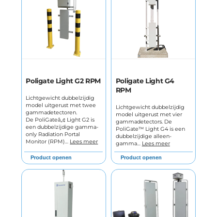
Poligate Light G2 RPM
Poligate Light G4
RPM
Lichtgewicht dubbelzijdig
model uitgerust met twee
Lichtgewicht dubbelzijdig
gammadetectoren.
model uitgerust met vier
De PoliGateâ„¢ Light G2 is
gammadetectors. De
een dubbelzijdige gamma-
PoliGate™ Light G4 is een
only Radiation Portal
dubbelzijdige alleen-
Monitor (RPM)…
Lees meer
gamma…
Lees meer
Product openen
Product openen