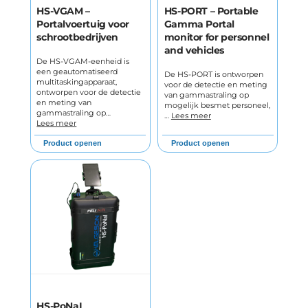
HS-VGAM –
HS-PORT – Portable
Portalvoertuig voor
Gamma Portal
schrootbedrijven
monitor for personnel
and vehicles
De HS-VGAM-eenheid is
een geautomatiseerd
De HS-PORT is ontworpen
multitaskingapparaat,
voor de detectie en meting
ontworpen voor de detectie
van gammastraling op
en meting van
mogelijk besmet personeel,
gammastraling op…
…
Lees meer
Lees meer
Product openen
Product openen
HS-PoNaI