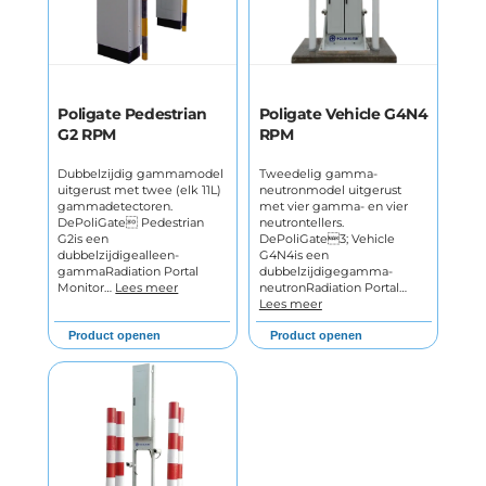
Poligate Pedestrian
Poligate Vehicle G4N4
G2 RPM
RPM
Dubbelzijdig gammamodel
Tweedelig gamma-
uitgerust met twee (elk 11L)
neutronmodel uitgerust
gammadetectoren.
met vier gamma- en vier
DePoliGate Pedestrian
neutrontellers.
G2is een
DePoliGate3; Vehicle
dubbelzijdigealleen-
G4N4is een
gammaRadiation Portal
dubbelzijdigegamma-
Monitor…
Lees meer
neutronRadiation Portal…
Lees meer
Product openen
Product openen