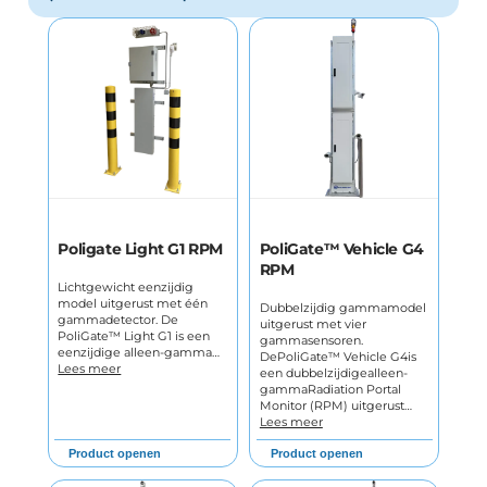
Poligate Light G1 RPM
PoliGate™ Vehicle G4
RPM
Lichtgewicht eenzijdig
model uitgerust met één
Dubbelzijdig gammamodel
gammadetector. De
uitgerust met vier
PoliGate™ Light G1 is een
gammasensoren.
eenzijdige alleen-gamma…
DePoliGate™ Vehicle G4is
Lees meer
een dubbelzijdigealleen-
gammaRadiation Portal
Monitor (RPM) uitgerust…
Lees meer
Product openen
Product openen