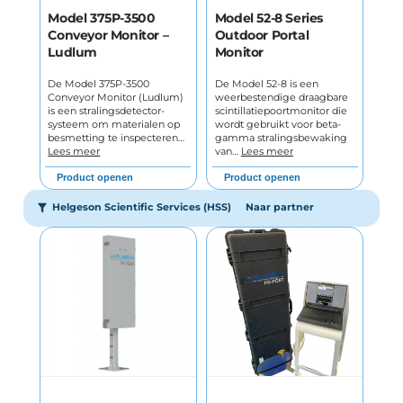
Model 375P-3500
Model 52-8 Series
Conveyor Monitor –
Outdoor Portal
Ludlum
Monitor
De Model 375P-3500
De Model 52-8 is een
Conveyor Monitor (Ludlum)
weerbestendige draagbare
is een stralingsdetector-
scintillatiepoortmonitor die
systeem om materialen op
wordt gebruikt voor beta-
besmetting te inspecteren…
gamma stralingsbewaking
Lees meer
van…
Lees meer
Product openen
Product openen
Helgeson Scientific Services (HSS)
Naar partner