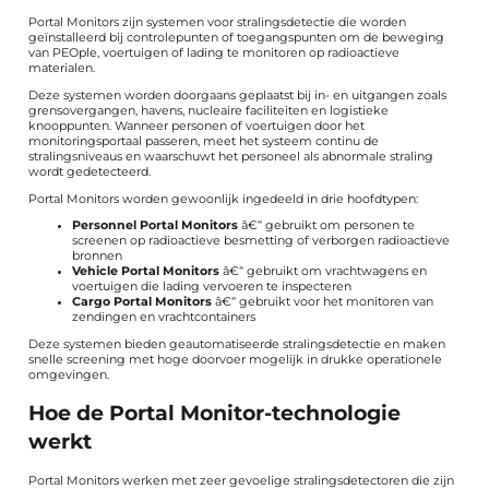
Portal Monitors zijn systemen voor stralingsdetectie die worden
geïnstalleerd bij controlepunten of toegangspunten om de beweging
van PEOple, voertuigen of lading te monitoren op radioactieve
materialen.
Deze systemen worden doorgaans geplaatst bij in- en uitgangen zoals
grensovergangen, havens, nucleaire faciliteiten en logistieke
knooppunten. Wanneer personen of voertuigen door het
monitoringsportaal passeren, meet het systeem continu de
stralingsniveaus en waarschuwt het personeel als abnormale straling
wordt gedetecteerd.
Portal Monitors worden gewoonlijk ingedeeld in drie hoofdtypen:
Personnel Portal Monitors
â€“ gebruikt om personen te
screenen op radioactieve besmetting of verborgen radioactieve
bronnen
Vehicle Portal Monitors
â€“ gebruikt om vrachtwagens en
voertuigen die lading vervoeren te inspecteren
Cargo Portal Monitors
â€“ gebruikt voor het monitoren van
zendingen en vrachtcontainers
Deze systemen bieden geautomatiseerde stralingsdetectie en maken
snelle screening met hoge doorvoer mogelijk in drukke operationele
omgevingen.
Hoe de Portal Monitor-technologie
werkt
Portal Monitors werken met zeer gevoelige stralingsdetectoren die zijn