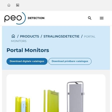
DETECTION
/
PRODUCTS
/
STRALINGSDETECTIE
/
PORTAL
MONITORS
Portal Monitors
Download digitale catalogus
Download printbare catalogus