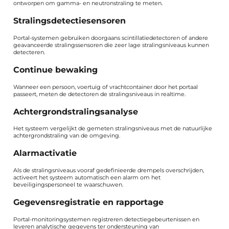
ontworpen om gamma- en neutronstraling te meten.
Stralingsdetectiesensoren
Portal-systemen gebruiken doorgaans scintillatiedetectoren of andere
geavanceerde stralingssensoren die zeer lage stralingsniveaus kunnen
detecteren.
Continue bewaking
Wanneer een persoon, voertuig of vrachtcontainer door het portaal
passeert, meten de detectoren de stralingsniveaus in realtime.
Achtergrondstralingsanalyse
Het systeem vergelijkt de gemeten stralingsniveaus met de natuurlijke
achtergrondstraling van de omgeving.
Alarmactivatie
Als de stralingsniveaus vooraf gedefinieerde drempels overschrijden,
activeert het systeem automatisch een alarm om het
beveiligingspersoneel te waarschuwen.
Gegevensregistratie en rapportage
Portal-monitoringsystemen registreren detectiegebeurtenissen en
leveren analytische gegevens ter ondersteuning van