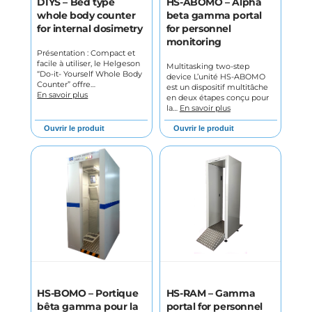
DIYS – Bed type
HS-ABOMO – Alpha
whole body counter
beta gamma portal
for internal dosimetry
for personnel
monitoring
Présentation : Compact et
facile à utiliser, le Helgeson
Multitasking two-step
“Do-it- Yourself Whole Body
device L’unité HS-ABOMO
Counter” offre…
est un dispositif multitâche
En savoir plus
en deux étapes conçu pour
la…
En savoir plus
Ouvrir le produit
Ouvrir le produit
HS-BOMO – Portique
HS-RAM – Gamma
bêta gamma pour la
portal for personnel