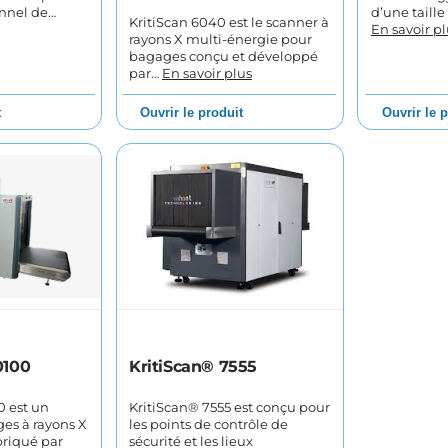
unnel de…
d’une taill
KritiScan 6040 est le scanner à
En savoir pl
rayons X multi-énergie pour
bagages conçu et développé
par…
En savoir plus
t
Ouvrir le produit
Ouvrir le 
0100
KritiScan® 7555
0 est un
KritiScan® 7555 est conçu pour
es à rayons X
les points de contrôle de
briqué par
sécurité et les lieux