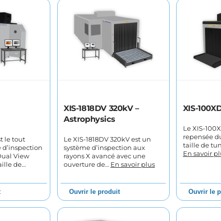
XIS-1818DV 320kV –
XIS-100XD
Astrophysics
Le XIS-100X
repensée d
 le tout
Le XIS-1818DV 320kV est un
taille de tu
 d’inspection
système d’inspection aux
En savoir pl
Dual View
rayons X avancé avec une
ille de…
ouverture de…
En savoir plus
t
Ouvrir le produit
Ouvrir le 