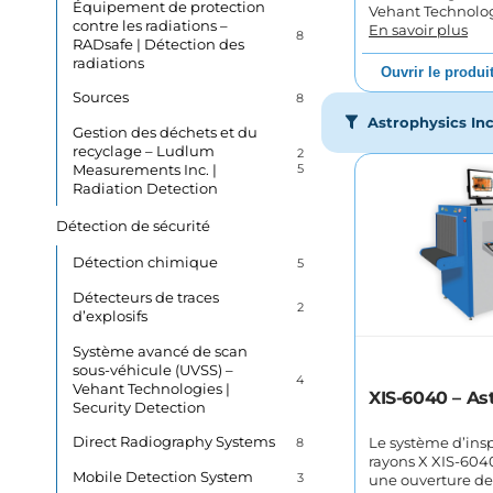
Équipement de protection
Vehant Technolo
contre les radiations –
En savoir plus
8
RADsafe | Détection des
radiations
Ouvrir le produi
Sources
8
Astrophysics Inc
Gestion des déchets et du
recyclage – Ludlum
2
Measurements Inc. |
5
Radiation Detection
Détection de sécurité
Détection chimique
5
Détecteurs de traces
2
d’explosifs
Système avancé de scan
sous-véhicule (UVSS) –
4
Vehant Technologies |
XIS-6040 – As
Security Detection
Direct Radiography Systems
8
Le système d’ins
rayons X XIS-604
Mobile Detection System
3
une ouverture de