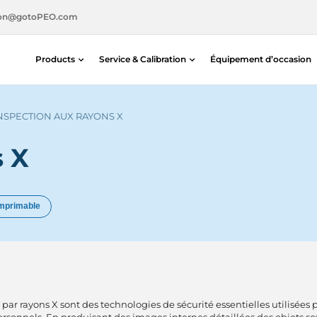
ion@gotoPEO.com
Products
Service & Calibration
Équipement d’occasion
Service & Calibration
Détection des radiations
Location d’X-ray
Détection de sécurité
NSPECTION AUX RAYONS X
Étalonnage
s X
Contrôle non destructif
imprimable
 par rayons X sont des technologies de sécurité essentielles utilisée