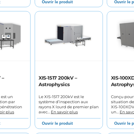
t
Ouvrir le produit
Ouvrir le 
 –
XIS-1517 200kV –
XIS-100X
Astrophysics
Astrophy
 est un
Le XIS-1517 200kV est le
Conçu pour 
tion par
système d’inspection aux
situation d
 pénétration
rayons X lourd de premier plan
XIS-100XDV
oir plus
avec…
En savoir plus
un…
En savo
t
Ouvrir le produit
Ouvrir le 