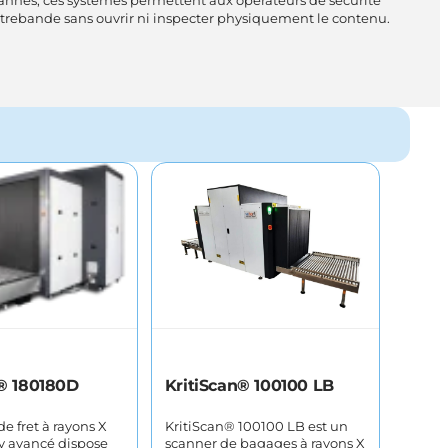
 scannés, ces systèmes permettent aux opérateurs de sécurité
contrebande sans ouvrir ni inspecter physiquement le contenu.
Systèmes mobiles de détection des
radiations
Équipement de protection contre les
radiations – RADsafe | Détection des
radiations
Sources
Gestion des déchets et du recyclage –
Ludlum Measurements Inc. | Radiation
Detection
n® 180180D
KritiScan® 100100 LB
e fret à rayons X
KritiScan® 100100 LB est un
y avancé dispose
scanner de bagages à rayons X