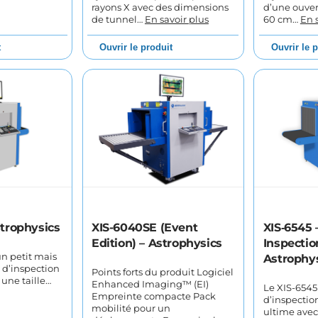
rayons X avec des dimensions
d’une ouver
de tunnel…
En savoir plus
60 cm…
En 
t
Ouvrir le produit
Ouvrir le 
strophysics
XIS-6040SE (Event
XIS‑6545 
Edition) – Astrophysics
Inspectio
un petit mais
Astrophy
 d’inspection
Points forts du produit Logiciel
 une taille…
Enhanced Imaging™ (EI)
Le XIS-6545
Empreinte compacte Pack
d’inspectio
mobilité pour un
ultime avec