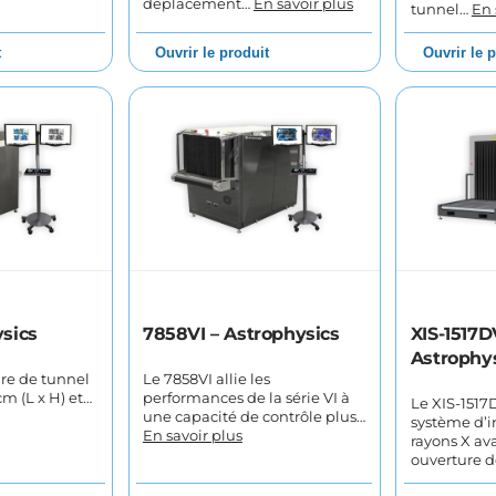
déplacement…
En savoir plus
tunnel…
En 
t
Ouvrir le produit
Ouvrir le 
ysics
7858VI – Astrophysics
XIS-1517D
Astrophy
re de tunnel
Le 7858VI allie les
cm (L x H) et…
performances de la série VI à
Le XIS-1517
une capacité de contrôle plus…
système d’i
En savoir plus
rayons X av
ouverture 