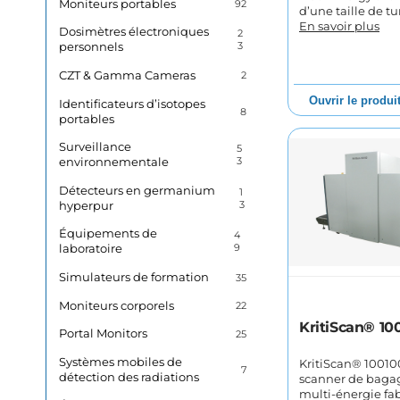
Moniteurs portables
92
d’une taille de t
En savoir plus
Dosimètres électroniques
2
personnels
3
CZT & Gamma Cameras
2
Ouvrir le produi
Identificateurs d’isotopes
8
portables
Surveillance
5
environnementale
3
Détecteurs en germanium
1
hyperpur
3
Équipements de
4
laboratoire
9
Simulateurs de formation
35
Moniteurs corporels
22
KritiScan® 10
Portal Monitors
25
Systèmes mobiles de
KritiScan® 10010
7
détection des radiations
scanner de bagag
multi-énergie fa