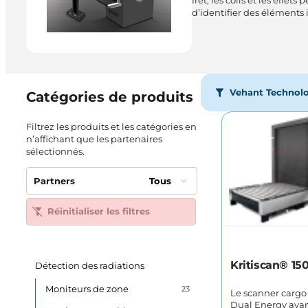
fret, les colis et les eff
d’identifier des éléments 
Vehant Technolo
Catégories de produits
Filtrez les produits et les catégories en
n’affichant que les partenaires
sélectionnés.
Partners
Tous
Réinitialiser les filtres
Kritiscan® 15
Détection des radiations
Moniteurs de zone
23
Le scanner cargo 
Dual Energy ava