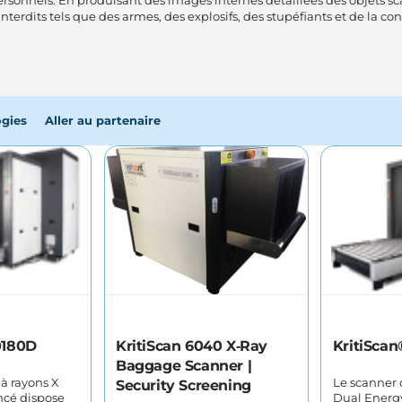
ets personnels. En produisant des images internes détaillées des objets
interdits tels que des armes, des explosifs, des stupéfiants et de la 
gies
Aller au partenaire
0180D
KritiScan 6040 X‑Ray
KritiSca
Baggage Scanner |
à rayons X
Le scanner d
Security Screening
ncé dispose
Dual Energ