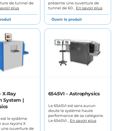
ture de tunnel de
présente une ouverture de
savoir plus
tunnel de 60…
En savoir plus
produit
Ouvrir le produit
– X‑Ray
6545VI – Astrophysics
n System |
Le 6545VI est sans aucun
sics
doute le système haute
performance de sa catégorie.
 est le système
Le 6545VI…
En savoir plus
n aux rayons X
 une ouverture de