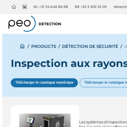
NL +31 24 648 86 88
BE +32 3 309 32 09
detect
DETECTION
/
PRODUCTS
/
DÉTECTION DE SÉCURITÉ
/
I
Inspection aux rayon
Télécharger le catalogue numérique
Télécharger le catalogue 
Les systèmes d’inspection