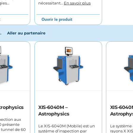
gies…
nécessitant…
En savoir plus
t
Ouvrir le produit
.
Aller au partenaire
trophysics
XIS-6040M –
XIS-6040
Astrophysics
Astrophy
pection aux
0 présente
Le XIS-6040M (Mobile) est un
Le système 
 tunnel de 60
système d’inspection par
rayons X XI