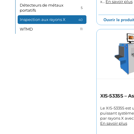
x…
En savoir plus
Détecteurs de métaux
5
portatifs
Inspection aux rayons X
40
Ouvrir le produi
WTMD
11
XIS-5335S – A
Le XIS-5335S est 
puissant système
par rayons X avec
En savoir plus