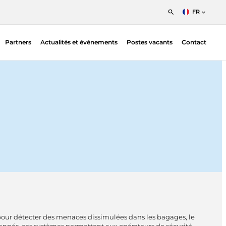
FR
English
Partners
Actualités et événements
Postes vacants
Contact
Nederlands
Francais
Moniteurs de zone
Moniteurs portables
Dosimètres électroniques personnels
CZT & Gamma Cameras
Identificateurs d’isotopes portables
Surveillance environnementale
Détecteurs en germanium hyperpur
Équipements de laboratoire
Simulateurs de formation
Moniteurs corporels
s pour détecter des menaces dissimulées dans les bagages, le
Portal Monitors